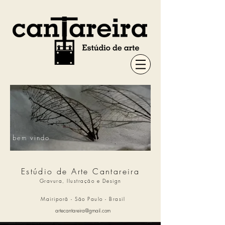
bem vindo
Estúdio de Arte Cantareira
Gravura, Ilustração e Design
Mairiporã - São Paulo - Brasil
artecantareira@gmail.com